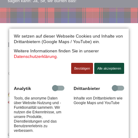
sagen kann: Ja, Sir, wir dürfen das!
Wir setzen auf dieser Webseite Cookies und Inhalte von
Drittanbietern (Google Maps / YouTube) ein.
Das Wappen
Weitere Informationen finden Sie in unserer
Das von uns gewählte Wappen setzt sich
Datenschutzerklärung
.
aus zwei Teilen zusammen. Zum einen
Bestätigen
Alle akzeptieren
handelt es sich um das original Clan-
Wappen des Clans "MacLachlan" mit
dem Ritterhelm und dem Clan-Motto
Analytik
Drittanbieter
"Fortis Et Fidus" (übersetzt: Tapfer und
Treu).
Tools, die anonyme Daten
Inhalte von Drittanbietern wie
über Website-Nutzung und -
Google Maps und YouTube
Zum zweiten haben wir diesem Wappen
Funktionalität sammeln. Wir
nutzen die Erkenntnisse, um
das Wappenschild der Gemeinde
unsere Produkte,
Ruppichteroth eingefügt. Die lateinische
Dienstleistungen und das
Benutzererlebnis zu
Inschrift "Mons Praeclare" bedeutet
verbessern.
übersetzt etwa: "Oh, Du schöner Berg". Wir hoffen so, unsere